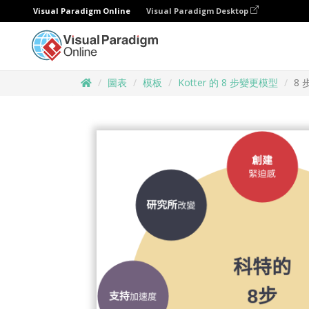
Visual Paradigm Online
Visual Paradigm Desktop
圖表
模板
Kotter 的 8 步變更模型
8