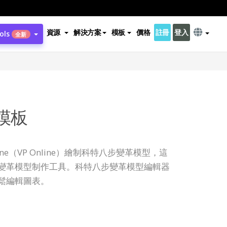
資源
解決方案
模板
價格
註冊
登入
ols
全新
模板
 Online（VP Online）繪制科特八步變革模型，這
變革模型制作工具。科特八步變革模型編輯器
鬆編輯圖表。