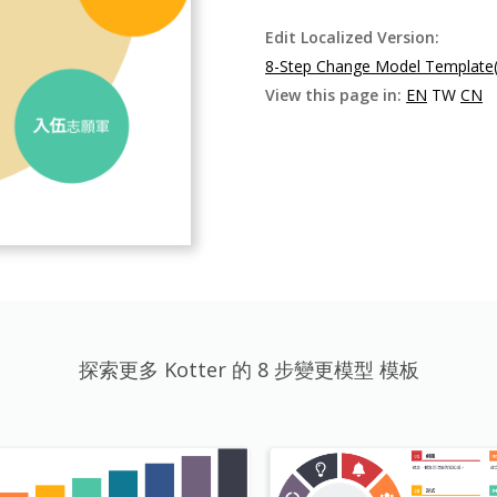
Edit Localized Version:
8-Step Change Model Template
View this page in:
EN
TW
CN
探索更多 Kotter 的 8 步變更模型 模板