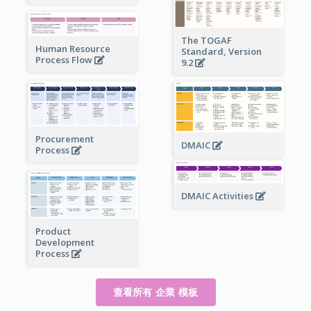
The TOGAF
Human Resource
Standard, Version
Process Flow
9.2
Procurement
DMAIC
Process
DMAIC Activities
Product
Development
Process
查看所有 企業 模板