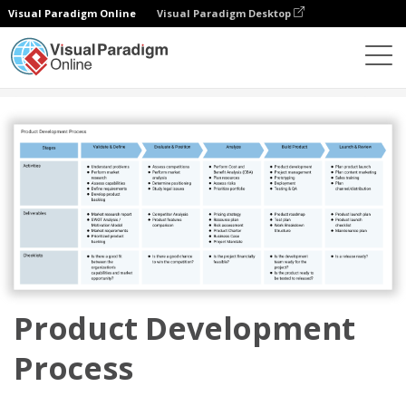
Visual Paradigm Online
Visual Paradigm Desktop
圖表
模板
企業
Product Development Process
Product Development
Process