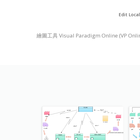
Edit Loca
繪圖工具 Visual Paradigm Onlin