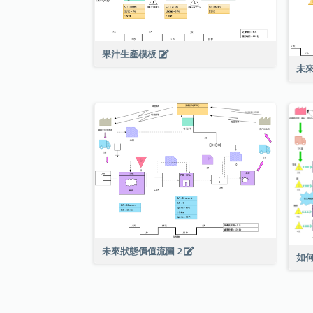
果汁生產模板
未來
未來狀態價值流圖 2
如