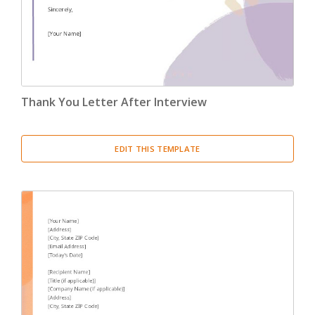
Confirmation Letter
(13)
Congratulation Letter
(19)
Credit Letter
(15)
Thank You Letter After Interview
Delegation Letter
(5)
EDIT THIS TEMPLATE
Directive Letter
(6)
Discipline Letter
(8)
Dismissal Letter
(5)
Employment Letter
(5)
Encouragement Letter
(4)