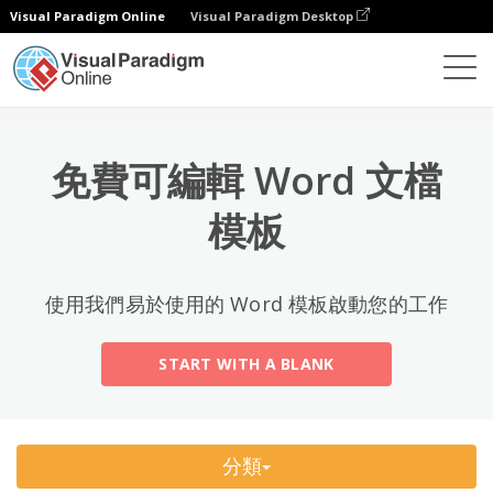
Visual Paradigm Online
Visual Paradigm Desktop
熱門分類
×
文檔編輯器
文檔模板
All
免費可編輯 Word 文檔
Email
(2)
模板
Letter
Acceptance Letter
(12)
使用我們易於使用的 Word 模板啟動您的工作
Acknowledgment Letter
(6)
START WITH A BLANK
Advice Letter
(11)
Announcement Letter
(34)
分類
Apology Letter
(23)