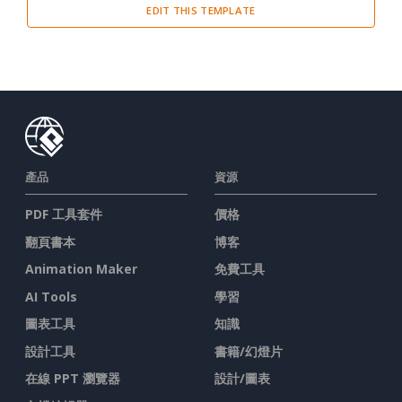
EDIT THIS TEMPLATE
Cover Letter
(3)
Miscellaneous
(29)
Thank You Letter
(2)
Welcome Letter
(1)
產品
資源
Proposal
(4)
PDF 工具套件
價格
Report
(20)
翻頁書本
博客
Resume
(2)
Animation Maker
免費工具
AI Tools
學習
圖表工具
知識
設計工具
書籍/幻燈片
在線 PPT 瀏覽器
設計/圖表