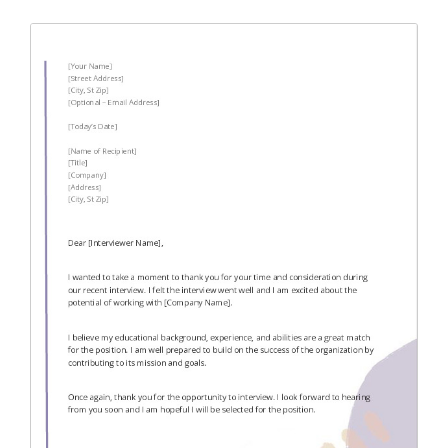
Application Letter
(4)
Appointment Letter
(9)
Appreciation Letter
(9)
Approval Letter
(9)
Authorization Letter
(3)
Cancellation Letter
(10)
Claim Letter
(3)
Complaint Letter
(17)
Compliment Letter
(10)
Condolence Letter
(20)