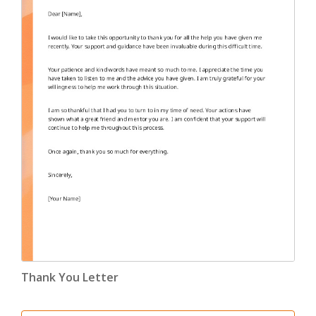
Endorsement Letter
(9)
Error Letter
(10)
Farewell Letter
(2)
Follow Up Letter
(10)
Fundraising Letter
(35)
Get Well Letter
(4)
Gift Letter
(6)
Goodbye Letter
(6)
Holiday Letter
(6)
Thank You Letter
Inquiry Letter
(18)