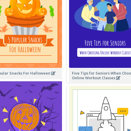
pular Snacks For Halloween
Five Tips for Seniors When Cho
Online Workout Classes