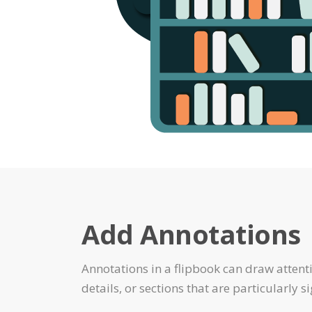
Add Annotations
Annotations in a flipbook can draw attenti
details, or sections that are particularly si