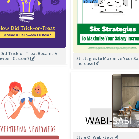
Did Trick-or-Treat Became A
oween Custom?
Strategies to Maximize Your Sa
Increase
Style Of Wabi-Sabi