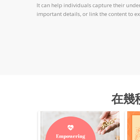
It can help individuals capture their unde
important details, or link the content to e
在幾