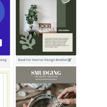
osing
Book For Interior Design Booklet