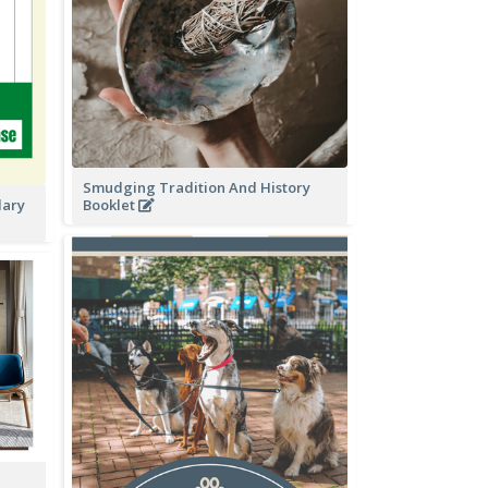
Smudging Tradition And History
lary
Booklet