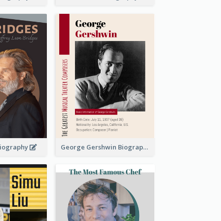
 Biography
George Gershwin Biography