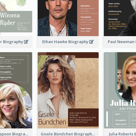
r Biography
Ethan Hawke Biography
Paul Newman 
Reese Witherspoon Biography
Gisele Bündchen Biography
Julia Roberts