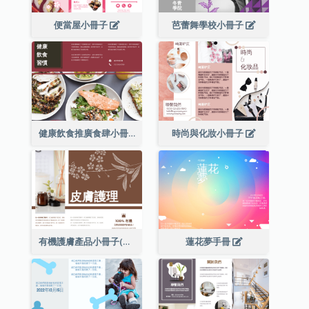
便當屋小冊子
芭蕾舞學校小冊子
健康飲食推廣食肆小冊子
時尚與化妝小冊子
有機護膚產品小冊子(附詳細信息)
蓮花夢手冊