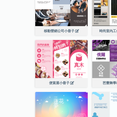
移動營銷公司小冊子
時尚室內工
便當屋小冊子
芭蕾舞學