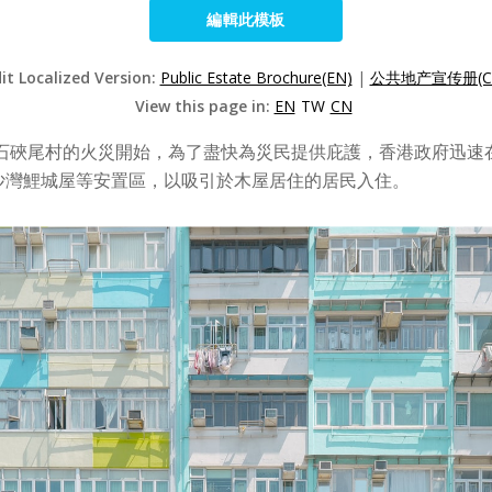
編輯此模板
it Localized Version:
Public Estate Brochure(EN)
|
公共地产宣传册(C
View this page in:
EN
TW
CN
埗石硤尾村的火災開始，為了盡快為災民提供庇護，香港政府迅
沙灣鯉城屋等安置區，以吸引於木屋居住的居民入住。