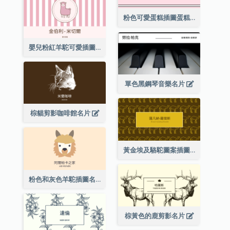
粉色可愛蛋糕插圖蛋糕店名片
嬰兒粉紅羊駝可愛插圖名片
單色黑鋼琴音樂名片
棕貓剪影咖啡館名片
黃金埃及駱駝圖案插圖名片
粉色和灰色羊駝插圖名片
棕黃色的鹿剪影名片