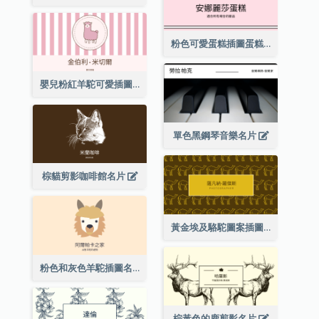
粉色可愛蛋糕插圖蛋糕店名片
嬰兒粉紅羊駝可愛插圖名片
單色黑鋼琴音樂名片
棕貓剪影咖啡館名片
黃金埃及駱駝圖案插圖名片
粉色和灰色羊駝插圖名片
棕黃色的鹿剪影名片