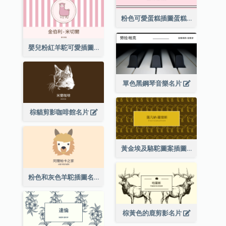
粉色可愛蛋糕插圖蛋糕店名片
嬰兒粉紅羊駝可愛插圖名片
單色黑鋼琴音樂名片
棕貓剪影咖啡館名片
黃金埃及駱駝圖案插圖名片
粉色和灰色羊駝插圖名片
棕黃色的鹿剪影名片