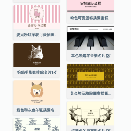
粉色可愛蛋糕插圖蛋糕店名片
嬰兒粉紅羊駝可愛插圖名片
單色黑鋼琴音樂名片
棕貓剪影咖啡館名片
黃金埃及駱駝圖案插圖名片
粉色和灰色羊駝插圖名片
棕黃色的鹿剪影名片