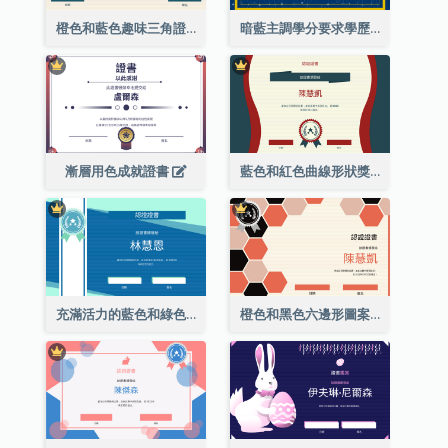
橙色和藍色趣味三角證書
暗藍主調學分要求學歷證書
漸層用色成就證書
藍色和紅色曲線形狀獎證書
充滿活力的藍色和綠色徽章證書
橙色和黑色六邊形圖案證書