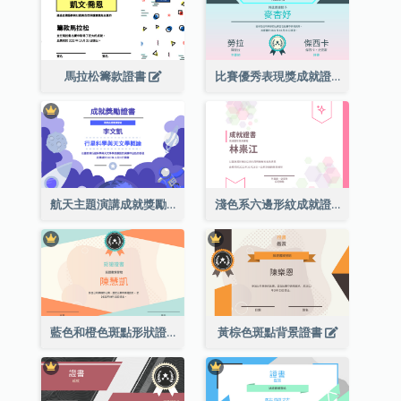
馬拉松籌款證書
比賽優秀表現獎成就證書
航天主題演講成就獎勵證書
淺色系六邊形紋成就證書
藍色和橙色斑點形狀證書
黃棕色斑點背景證書