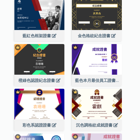
藍紅色框架證書
金色格紋紀念證書
橙綠色認證紀念證書
藍色本月最佳員工證書(附標誌)
彩色系認證證書
沉色調格紋成就證書