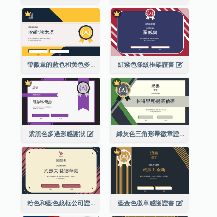
帶徽章的藍色和黃色多邊形證書
紅紫色條紋框架證書
紫黑色多邊形感謝狀
綠灰色三角形帶徽章證書
粉色和藍色鏡框公司證書
藍金色徽章感謝證書