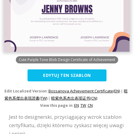
Cute Purple Tone Blob Design Certificate of Achievement
EDYTUJ TEN SZABLON
Edit Localized Version:
Bossanova Achievement Certificate(EN)
|
暗
紫色系傑出表現證書(TW)
|
暗紫色系杰出表现证书(CN)
View this page in:
EN
TW
CN
Jest to designerski, przyciągający wzrok szablon
certyfikatu, dzięki któremu zyskasz więcej uwagi
i opinii.