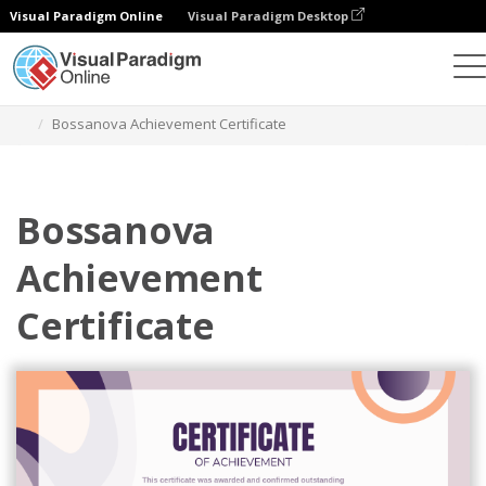
Visual Paradigm Online
Visual Paradigm Desktop
그래픽 디자인 도구
템플릿
인증서
Bossanova Achievement Certificate
Bossanova
Achievement
Certificate