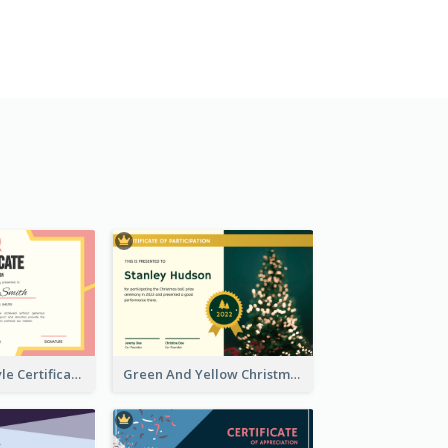
Pink Border Style Certificate Design Template
Green And Yellow Christmas Tree Photo Certificate