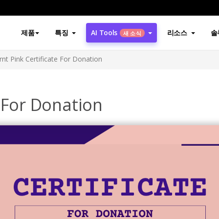
제품
특징
AI Tools
리소스
솔
새 소식
rnt Pink Certificate For Donation
e For Donation