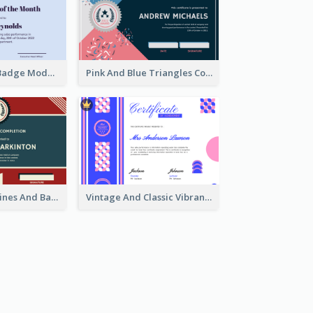
Simple Starry Badge Modern Certificate Design
Pink And Blue Triangles Confetti Celebration Certificate
Red And Blue Lines And Badge Completion Certificate
Vintage And Classic Vibrant Certificate Design Ideas