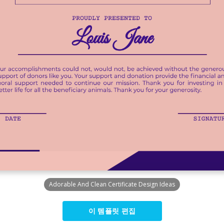
Adorable And Clean Certificate Design Ideas
이 템플릿 편집