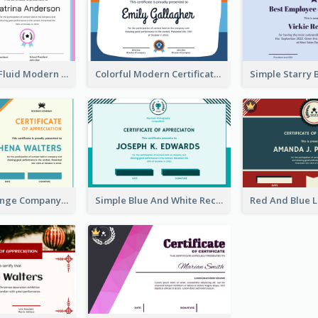
Funky Pastel Fluid Modern Certificate Of Achievement
Colorful Modern Certificate Design For Student
Blue And Orange Company Triangles With Badge Certificate
Simple Blue And White Rectangle Certificate