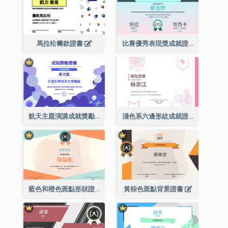
馬拉松籌款證書
比賽優秀表現獎成就證書
航天主題演講成就獎勵證書
淺色系六邊形紋成就證書
藍色和橙色斑點形狀證書
黃棕色斑點背景證書