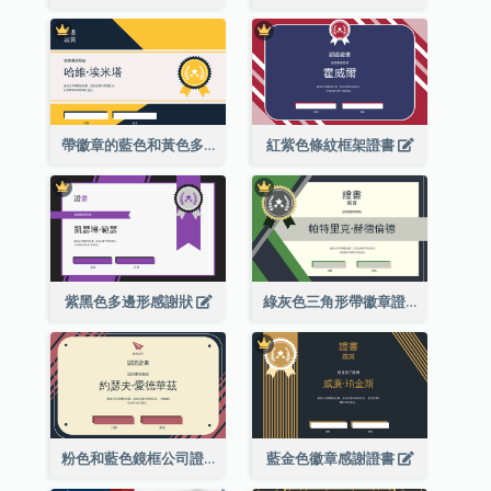
帶徽章的藍色和黃色多邊形證書
紅紫色條紋框架證書
紫黑色多邊形感謝狀
綠灰色三角形帶徽章證書
粉色和藍色鏡框公司證書
藍金色徽章感謝證書