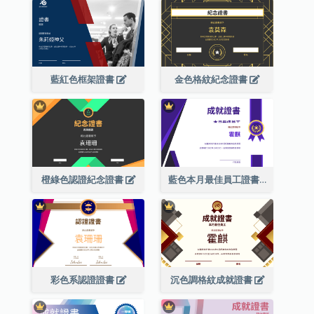
藍紅色框架證書
金色格紋紀念證書
橙綠色認證紀念證書
藍色本月最佳員工證書(附標誌)
彩色系認證證書
沉色調格紋成就證書