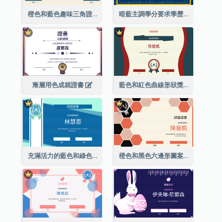
橙色和藍色趣味三角證書
暗藍主調學分要求學歷證書
漸層用色成就證書
藍色和紅色曲線形狀獎證書
充滿活力的藍色和綠色徽章證書
橙色和黑色六邊形圖案證書