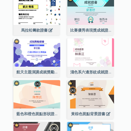
馬拉松籌款證書
比賽優秀表現獎成就證書
航天主題演講成就獎勵證書
淺色系六邊形紋成就證書
藍色和橙色斑點形狀證書
黃棕色斑點背景證書