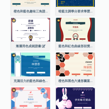
橙色和藍色趣味三角證書
暗藍主調學分要求學歷證書
漸層用色成就證書
藍色和紅色曲線形狀獎證書
充滿活力的藍色和綠色徽章證書
橙色和黑色六邊形圖案證書