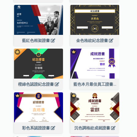
藍紅色框架證書
金色格紋紀念證書
橙綠色認證紀念證書
藍色本月最佳員工證書(附標誌)
彩色系認證證書
沉色調格紋成就證書