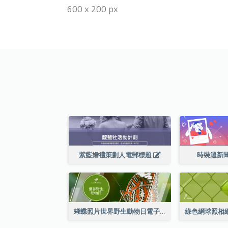
600 x 200 px
紫藍婚禮策劃人電郵標題
時裝週新
蝴蝶照片世界野生動物日電子郵件標題