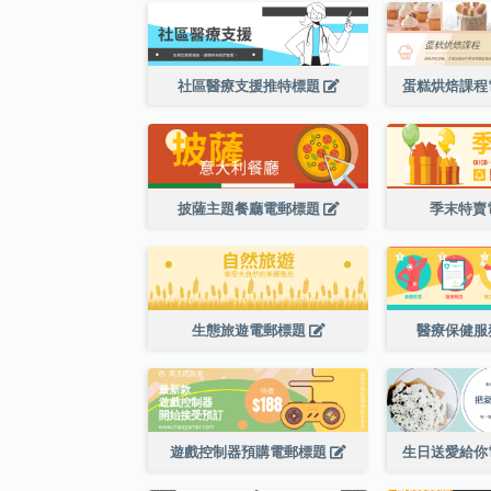
社區醫療支援推特標題
蛋糕烘焙課程
披薩主題餐廳電郵標題
季末特賣
生態旅遊電郵標題
醫療保健服
遊戲控制器預購電郵標題
生日送愛給你