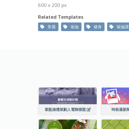
600 x 200 px
Related Templates
美麗
瑜伽
健身
瑜伽課
紫藍婚禮策劃人電郵標題
時裝週新