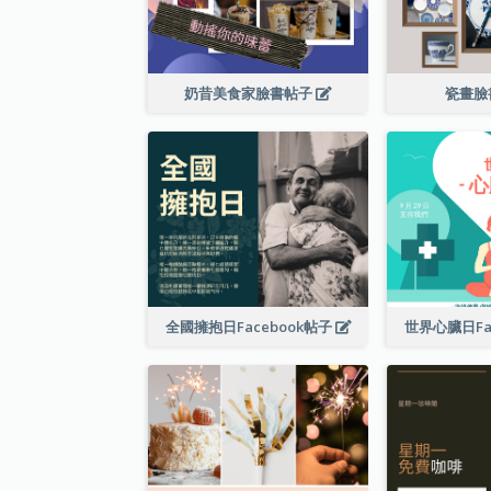
奶昔美食家臉書帖子
瓷畫臉
全國擁抱日Facebook帖子
世界心臟日Fa