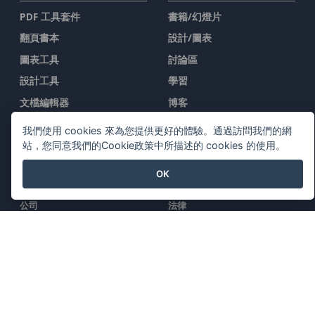
PDF 工具套件
書籍/幻燈片
翻頁書本
設計/圖表
圖表工具
討論區
設計工具
學習
文檔編輯器
博客
简报製作工具
知識
我們使用 cookies 來為您提供更好的體驗。通過訪問我們的網
試算表編輯器
免費工具
站，您同意我們的Cookie政策中所描述的 cookies 的使用。
價格
網站地圖
OK
公司
法律
關於我們
服務條款
新聞中心
AI Policy
媒體工具包
隱私政策
聯繫我們
Content Guidelines