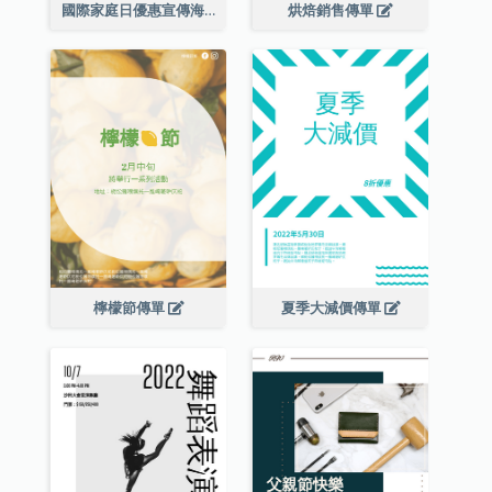
國際家庭日優惠宣傳海報
烘焙銷售傳單
檸檬節傳單
夏季大減價傳單