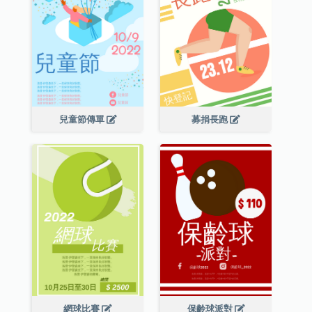
兒童節傳單
募捐長跑
網球比賽
保齡球派對