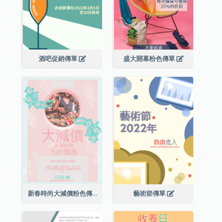
酒吧促銷傳單
盛大開幕粉色傳單
新春時尚大減價粉色傳單
藝術節傳單