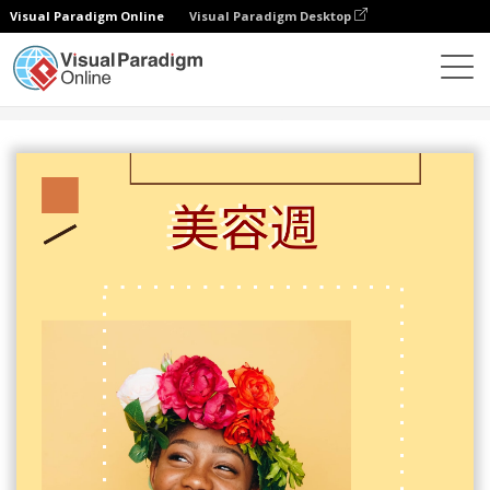
Visual Paradigm Online
Visual Paradigm Desktop
設計
模板
傳單
美容週