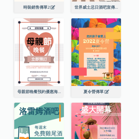
時裝銷售傳單2
世界威士忌日酒吧宣傳傳單
母親節晚餐預約優惠海報
夏令營傳單