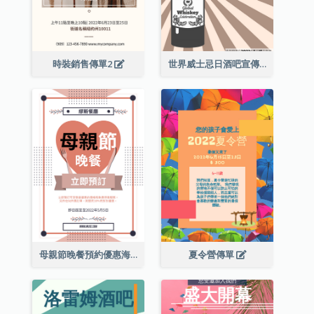
時裝銷售傳單2
世界威士忌日酒吧宣傳傳單
母親節晚餐預約優惠海報
夏令營傳單