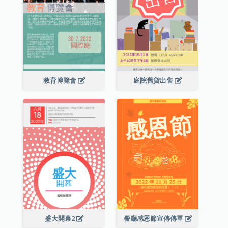
教育博覽會
庭院舊貨出售
盛大開幕2
餐廳感恩節宣傳傳單