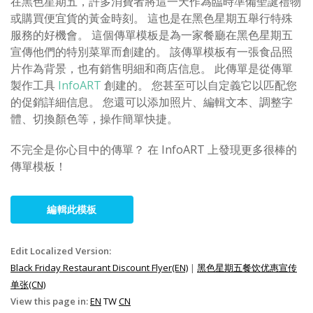
在黑色星期五，許多消費者將這一天作為臨時準備聖誕禮物
或購買便宜貨的黃金時刻。 這也是在黑色星期五舉行特殊
服務的好機會。 這個傳單模板是為一家餐廳在黑色星期五
宣傳他們的特別菜單而創建的。 該傳單模板有一張食品照
片作為背景，也有銷售明細和商店信息。 此傳單是從傳單
製作工具
InfoART
創建的。 您甚至可以自定義它以匹配您
的促銷詳細信息。 您還可以添加照片、編輯文本、調整字
體、切換顏色等，操作簡單快捷。
不完全是你心目中的傳單？ 在 InfoART 上發現更多很棒的
傳單模板！
編輯此模板
Edit Localized Version:
Black Friday Restaurant Discount Flyer(EN)
|
黑色星期五餐饮优惠宣传
单张(CN)
View this page in:
EN
TW
CN