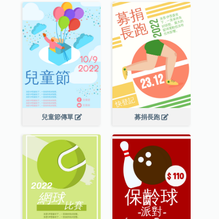
兒童節傳單
募捐長跑