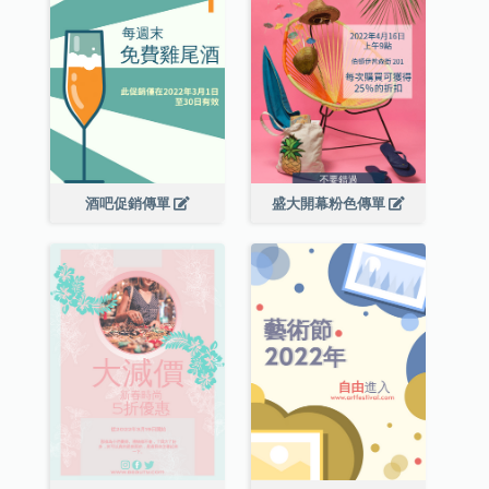
酒吧促銷傳單
盛大開幕粉色傳單