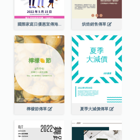
國際家庭日優惠宣傳海報
烘焙銷售傳單
檸檬節傳單
夏季大減價傳單