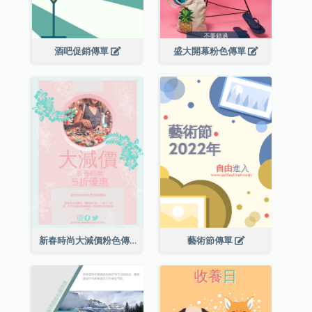
酒吧促銷傳單
盛大開幕粉色傳單
新春時尚大減價粉色傳單
藝術節傳單