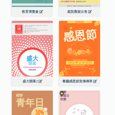
教育博覽會
庭院舊貨出售
盛大開幕2
餐廳感恩節宣傳傳單