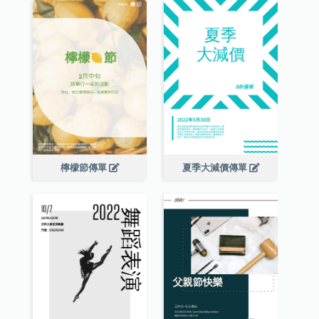
檸檬節傳單
夏季大減價傳單