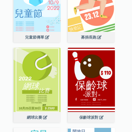
兒童節傳單
募捐長跑
網球比賽
保齡球派對