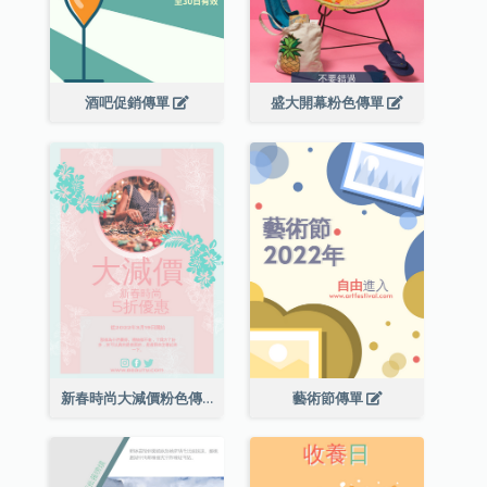
酒吧促銷傳單
盛大開幕粉色傳單
新春時尚大減價粉色傳單
藝術節傳單