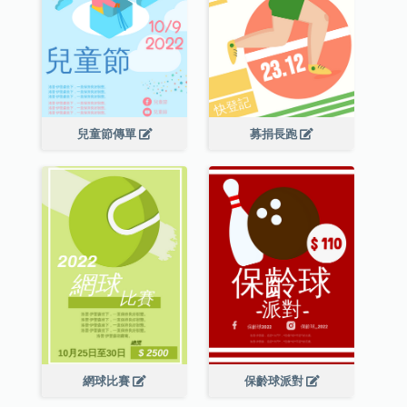
兒童節傳單
募捐長跑
網球比賽
保齡球派對