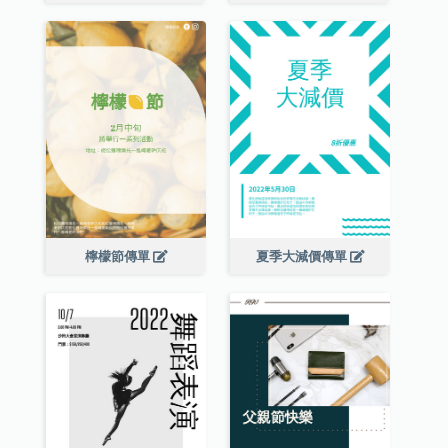
檸檬節傳單
夏季大減價傳單