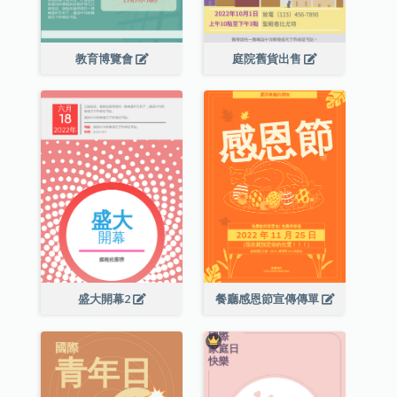
教育博覽會
庭院舊貨出售
盛大開幕2
餐廳感恩節宣傳傳單