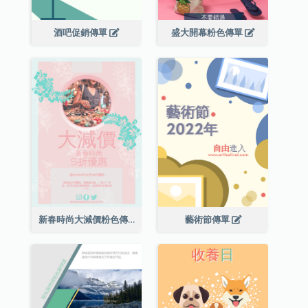
酒吧促銷傳單
盛大開幕粉色傳單
新春時尚大減價粉色傳單
藝術節傳單