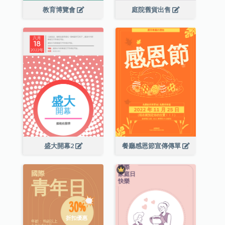
教育博覽會
庭院舊貨出售
盛大開幕2
餐廳感恩節宣傳傳單