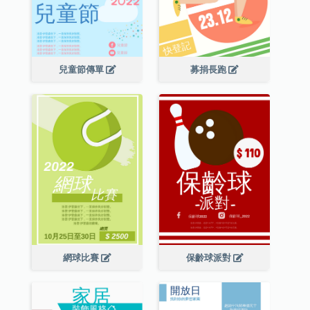
兒童節傳單
募捐長跑
網球比賽
保齡球派對