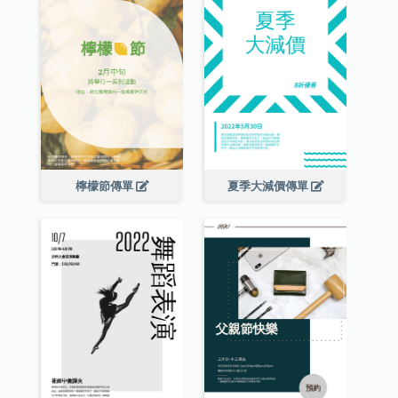
檸檬節傳單
夏季大減價傳單