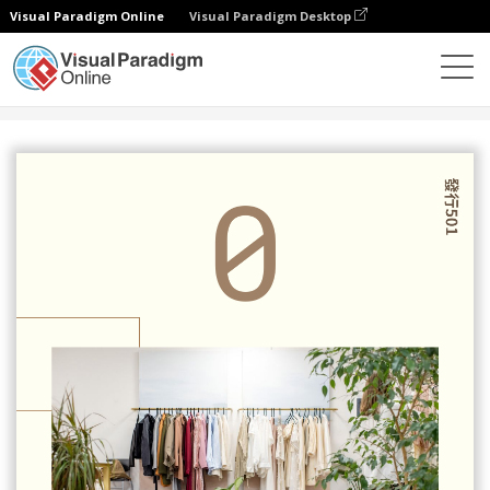
Visual Paradigm Online
Visual Paradigm Desktop
設計
模板
傳單
發行傳單