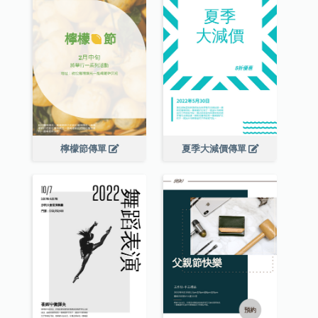
檸檬節傳單
夏季大減價傳單