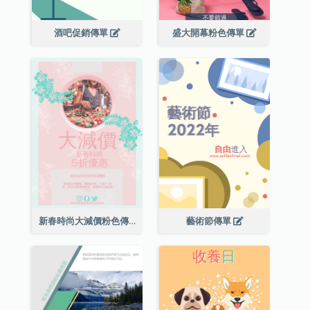
酒吧促銷傳單
盛大開幕粉色傳單
新春時尚大減價粉色傳單
藝術節傳單