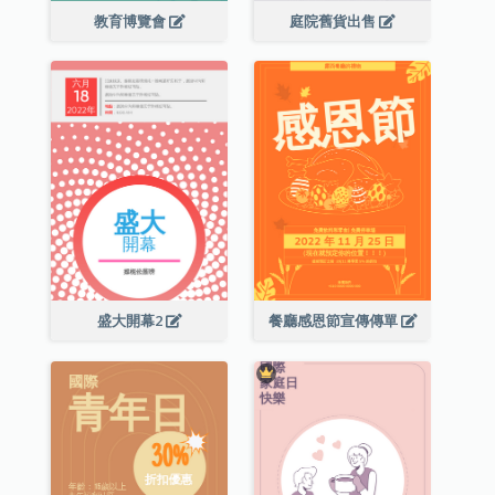
教育博覽會
庭院舊貨出售
盛大開幕2
餐廳感恩節宣傳傳單