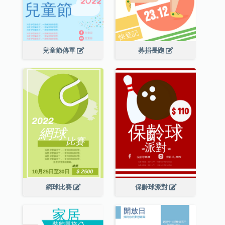
兒童節傳單
募捐長跑
網球比賽
保齡球派對