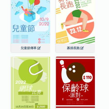
兒童節傳單
募捐長跑