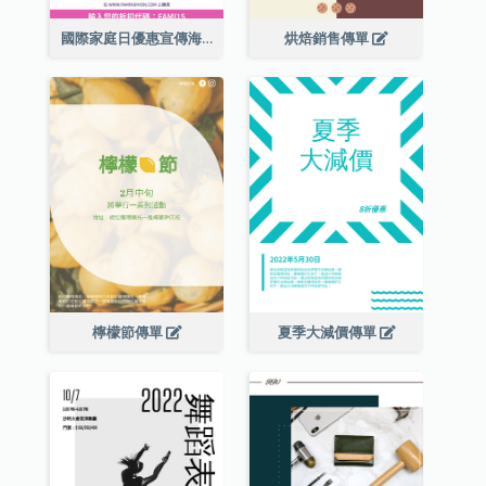
國際家庭日優惠宣傳海報
烘焙銷售傳單
檸檬節傳單
夏季大減價傳單