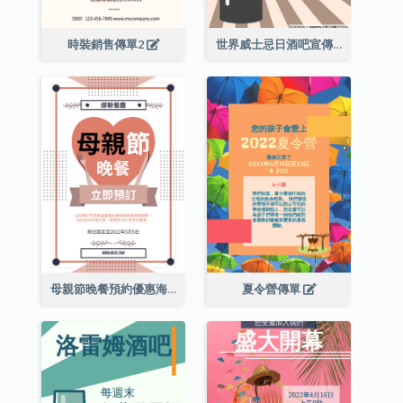
時裝銷售傳單2
世界威士忌日酒吧宣傳傳單
母親節晚餐預約優惠海報
夏令營傳單