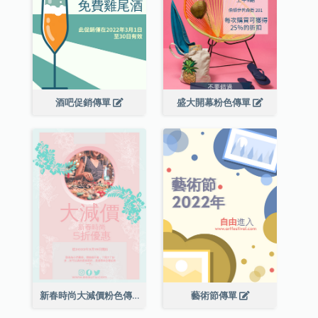
酒吧促銷傳單
盛大開幕粉色傳單
新春時尚大減價粉色傳單
藝術節傳單