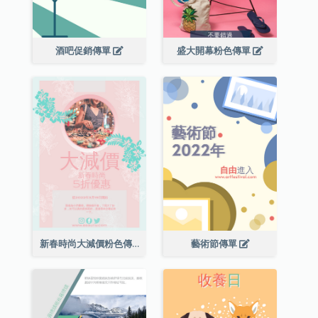
酒吧促銷傳單
盛大開幕粉色傳單
新春時尚大減價粉色傳單
藝術節傳單