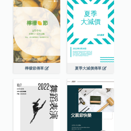
檸檬節傳單
夏季大減價傳單