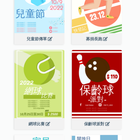
兒童節傳單
募捐長跑
網球比賽
保齡球派對