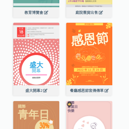
教育博覽會
庭院舊貨出售
盛大開幕2
餐廳感恩節宣傳傳單