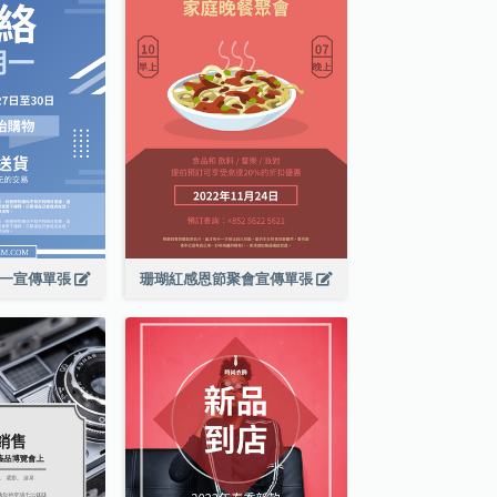
期一宣傳單張
珊瑚紅感恩節聚會宣傳單張