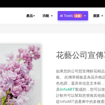
產品
功能
AI Tools
資源
全新
花藝公司宣傳
如果您的公司想宣傳鮮花精品
板。 此傳單模板是為花卉精
色色調，還具有信息文本框，
具
InfoART
製成的，您可以使
計軟件可以幫助您替換其他插
從InfoART資產庫中的多