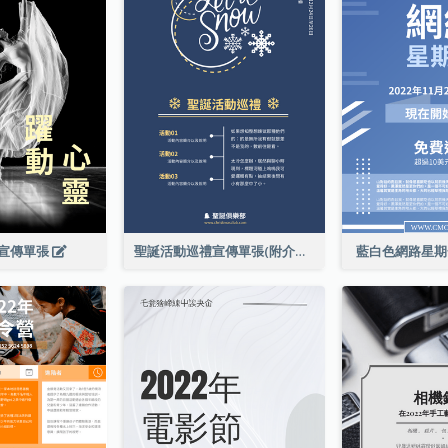
宣傳單張
聖誕活動巡禮宣傳單張(附介紹)
藍白色網路星