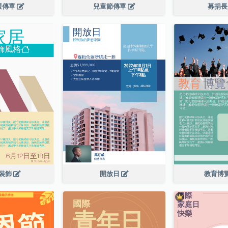
展傳單
兒童節傳單
募捐
裝飾
開放日
教育博