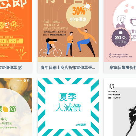
節宣傳傳單
青年日網上商店折扣宣傳單張
家庭日聚餐折