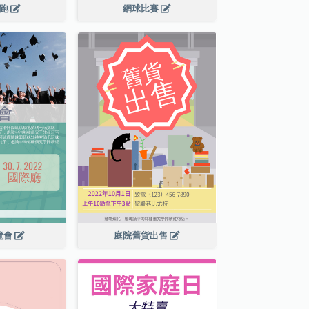
長跑
網球比賽
覽會
庭院舊貨出售