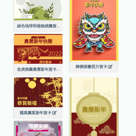
綠色地球和植物插圖賀卡
舞獅插畫照片賀卡
老虎插圖農曆新年賀卡
國風圖案新年賀卡