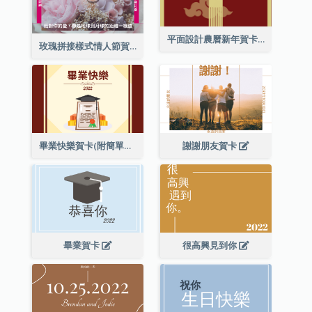
平面設計農曆新年賀卡與裝飾
玫瑰拼接樣式情人節賀卡
畢業快樂賀卡(附簡單配圖)
謝謝朋友賀卡
畢業賀卡
很高興見到你