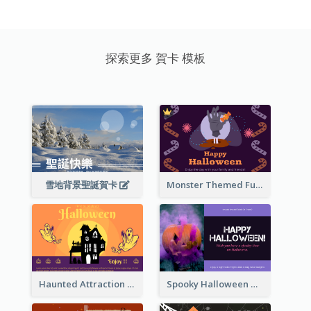
探索更多 賀卡 模板
雪地背景聖誕賀卡
Monster Themed Fun Halloween Greeting Card
Haunted Attraction Themed Halloween Card
Spooky Halloween Greeting Card