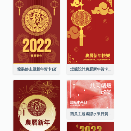
龍裝飾主題新年賀卡
燈籠設計農曆新年賀卡
西瓜主題國際水果日賀卡