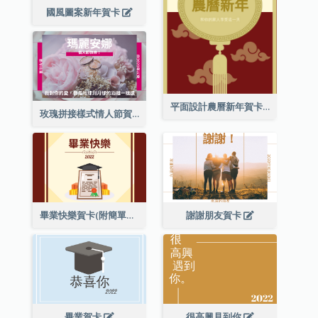
國風圖案新年賀卡
平面設計農曆新年賀卡與裝飾
玫瑰拼接樣式情人節賀卡
畢業快樂賀卡(附簡單配圖)
謝謝朋友賀卡
畢業賀卡
很高興見到你