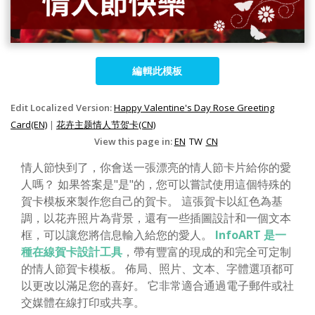
編輯此模板
Edit Localized Version:
Happy Valentine's Day Rose Greeting
Card(EN)
|
花卉主题情人节贺卡(CN)
View this page in:
EN
TW
CN
情人節快到了，你會送一張漂亮的情人節卡片給你的愛
人嗎？ 如果答案是"是"的，您可以嘗試使用這個特殊的
賀卡模板來製作您自己的賀卡。 這張賀卡以紅色為基
調，以花卉照片為背景，還有一些插圖設計和一個文本
框，可以讓您將信息輸入給您的愛人。
InfoART 是一
種在線賀卡設計工具
，帶有豐富的現成的和完全可定制
的情人節賀卡模板。 佈局、照片、文本、字體選項都可
以更改以滿足您的喜好。 它非常適合通過電子郵件或社
交媒體在線打印或共享。