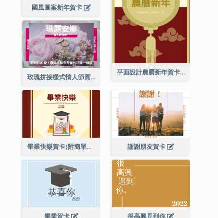
國風圖案新年賀卡
平面設計農曆新年賀卡與裝飾
玫瑰拼接樣式情人節賀卡
畢業快樂賀卡(附簡單配圖)
謝謝朋友賀卡
畢業賀卡
很高興見到你