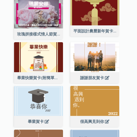
平面設計農曆新年賀卡與裝飾
玫瑰拼接樣式情人節賀卡
畢業快樂賀卡(附簡單配圖)
謝謝朋友賀卡
畢業賀卡
很高興見到你