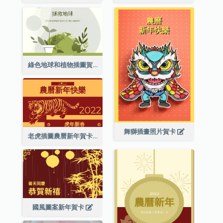
綠色地球和植物插圖賀卡
舞獅插畫照片賀卡
老虎插圖農曆新年賀卡
國風圖案新年賀卡