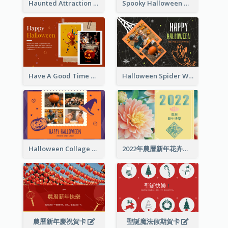
Haunted Attraction Themed Halloween Card
Spooky Halloween Greeting Card
Have A Good Time This Halloween Greeting Card
Halloween Spider Web Greeting Card
Halloween Collage Greeting Card
2022年農曆新年花卉照片賀卡
農曆新年慶祝賀卡
聖誕魔法假期賀卡