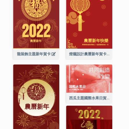
龍裝飾主題新年賀卡
燈籠設計農曆新年賀卡
西瓜主題國際水果日賀卡