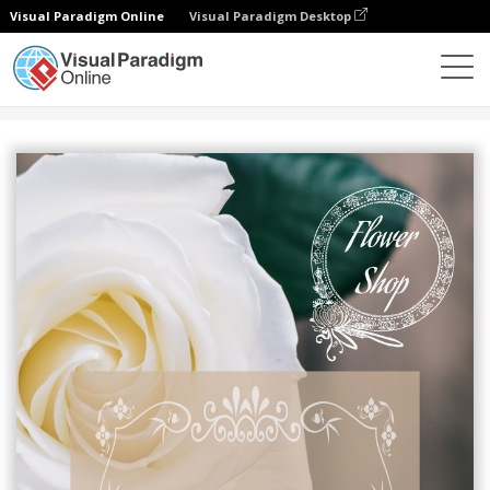
Visual Paradigm Online
Visual Paradigm Desktop
設計
模板
Instagram 故事
花季Instagram帖子