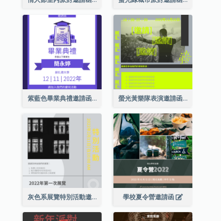
紫藍色畢業典禮邀請函
螢光黃樂隊表演邀請函
灰色系展覽特別活動邀請函
學校夏令營邀請函