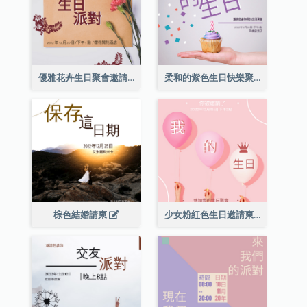
優雅花卉生日聚會邀請函
柔和的紫色生日快樂聚會請柬
棕色結婚請柬
少女粉紅色生日邀請柬