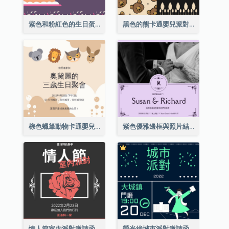
紫色和粉紅色的生日蛋糕插圖聚會請柬
黑色的熊卡通嬰兒派對請柬
棕色蠟筆動物卡通嬰兒生日邀請
紫色優雅邊框與照片結婚請柬
情人節室內派對邀請函
螢光綠城市派對邀請函