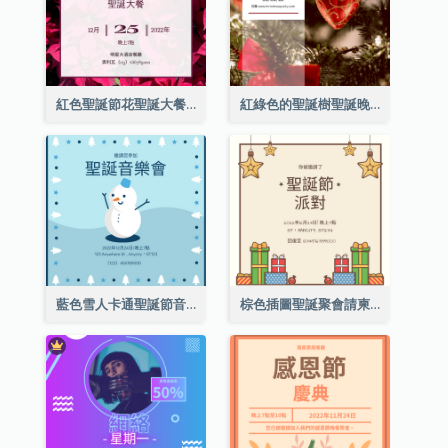
紅色聖誕節花聖誕大餐請柬
紅綠色的聖誕樹聖誕晚會邀請函
藍色雪人卡通聖誕節音樂會邀請
棕色插圖聖誕聚會請柬