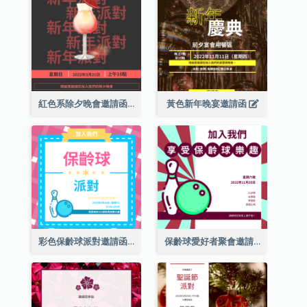
紅色系除夕晚會邀請函
黃色新年晚宴邀請函
彩色保齡球派對邀請函
保齡球愛好者聚會邀請函