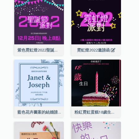
紫色霓虹燈2022聖誕晚會邀請函
霓虹燈2022邀請函
藍色花卉圖案的結婚請柬
粉紅霓虹蛋糕18歲生日請柬