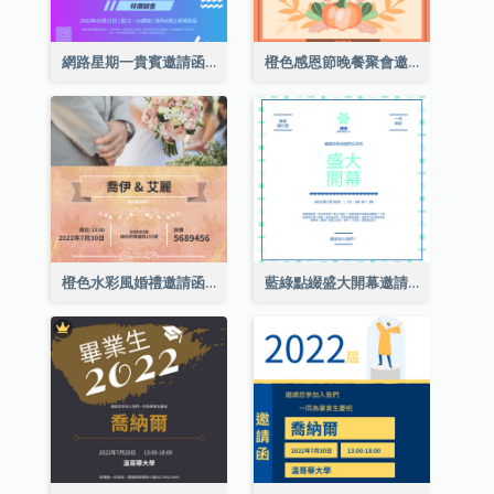
網路星期一貴賓邀請函
橙色感恩節晚餐聚會邀請函
橙色水彩風婚禮邀請函
藍綠點綴盛大開幕邀請函