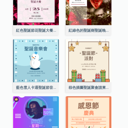
紅色聖誕節花聖誕大餐請柬
紅綠色的聖誕樹聖誕晚會邀請函
藍色雪人卡通聖誕節音樂會邀請
棕色插圖聖誕聚會請柬