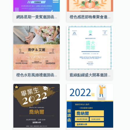
網路星期一貴賓邀請函
橙色感恩節晚餐聚會邀請函
橙色水彩風婚禮邀請函
藍綠點綴盛大開幕邀請函