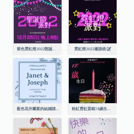
紫色霓虹燈2022聖誕晚會邀請函
霓虹燈2022邀請函
藍色花卉圖案的結婚請柬
粉紅霓虹蛋糕18歲生日請柬