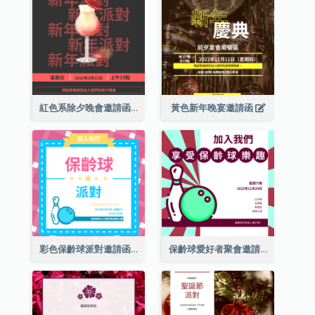
紅色系除夕晚會邀請函
黃色新年晚宴邀請函
彩色保齡球派對邀請函
保齡球愛好者聚會邀請函