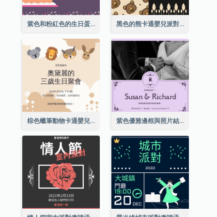
紫色和粉紅色的生日蛋糕插圖聚會請柬
黑色的熊卡通嬰兒派對請柬
棕色蠟筆動物卡通嬰兒生日邀請
紫色優雅邊框與照片結婚請柬