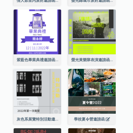
情人節室內派對邀請函
螢光綠城市派對邀請函
紫藍色畢業典禮邀請函
螢光黃樂隊表演邀請函
灰色系展覽特別活動邀請函
學校夏令營邀請函