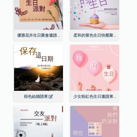
優雅花卉生日聚會邀請函
柔和的紫色生日快樂聚會請柬
棕色結婚請柬
少女粉紅色生日邀請柬