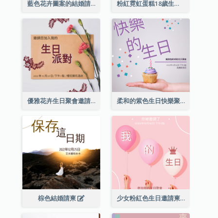
藍色花卉圖案的結婚請柬
粉紅霓虹蛋糕18歲生日請柬
優雅花卉生日聚會邀請函
柔和的紫色生日快樂聚會請柬
棕色結婚請柬
少女粉紅色生日邀請柬