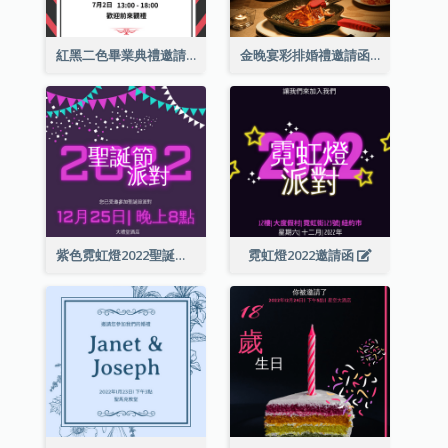
紅黑二色畢業典禮邀請函
金晚宴彩排婚禮邀請函
紫色霓虹燈2022聖誕晚會邀請函
霓虹燈2022邀請函