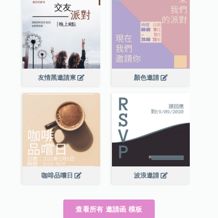
友情黑邀請柬
顏色邀請
咖啡品嚐日
波浪邀請
查看所有 邀請函 模板