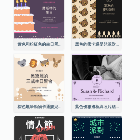
紫色和粉紅色的生日蛋糕插圖聚會請柬
黑色的熊卡通嬰兒派對請柬
棕色蠟筆動物卡通嬰兒生日邀請
紫色優雅邊框與照片結婚請柬