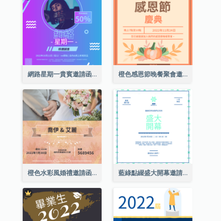
網路星期一貴賓邀請函
橙色感恩節晚餐聚會邀請函
橙色水彩風婚禮邀請函
藍綠點綴盛大開幕邀請函