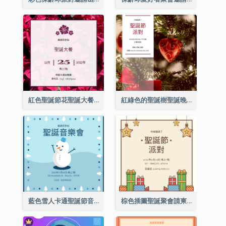
紅色聖誕節花聖誕大餐請柬
紅綠色的聖誕樹聖誕晚會邀請函
藍色雪人卡通聖誕節音樂會邀請
棕色插圖聖誕聚會請柬