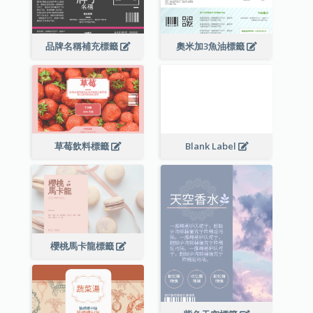
品牌名稱補充標籤
奧米加3魚油標籤
草莓飲料標籤
Blank Label
櫻桃馬卡龍標籤