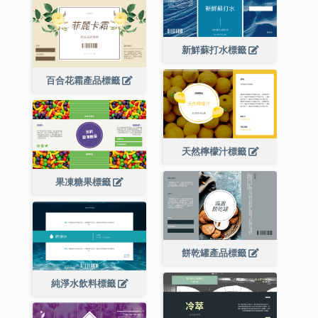
新鮮蘇打水標籤
百合花霜產品標籤
天然檸檬汁標籤
果凍糖果標籤
餅乾罐產品標籤
純淨水飲料標籤