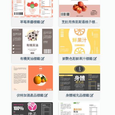
草莓果醬標籤
烹飪用弗里斯通桃子標籤
有機黃油標籤
鮮艷色彩鮮果汁標籤
伏特加酒產品標籤
身體補充品標籤