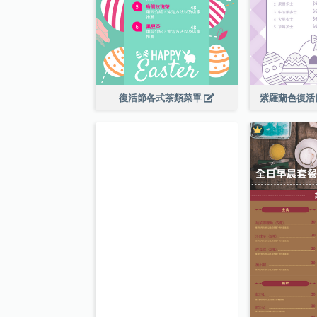
復活節各式茶類菜單
紫羅蘭色復活