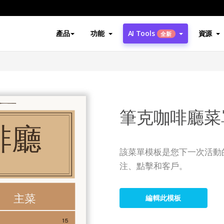
產品
功能
AI Tools
資源
全新
筆克咖啡廳菜
該菜單模板是您下一次活動
注、點擊和客戶。
編輯此模板