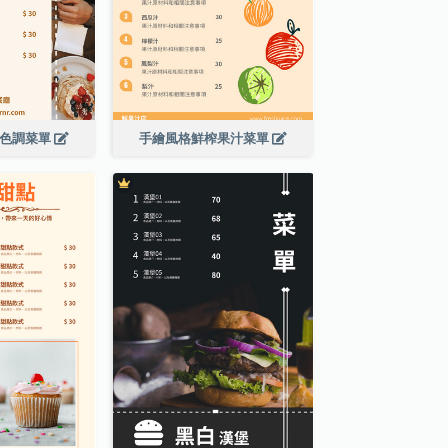
啡色調菜單
手繪風格鮮榨果汁菜單