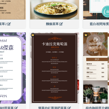
菜單2
麵條菜單
藍白相間海
婚紗照菜單
簡單的紅黑酒吧菜單