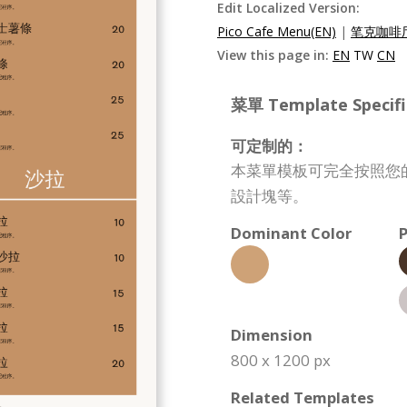
Edit Localized Version:
Pico Cafe Menu(EN)
|
笔克咖啡厅
View this page in:
EN
TW
CN
菜單 Template Specifi
可定制的：
本菜單模板可完全按照您
設計塊等。
Dominant Color
P
Dimension
800 x 1200 px
Related Templates