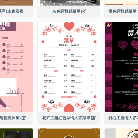
全日早晨套餐菜單(主食及餐飲)
灰色調甜點菜單
附精美插圖)
花卉主題紅色系情人節菜單
桃心主題情人節