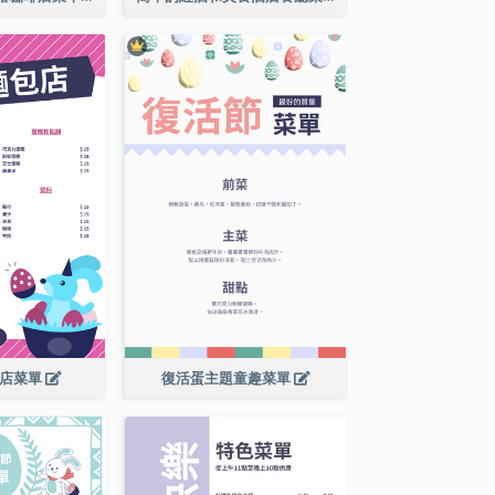
包店菜單
復活蛋主題童趣菜單