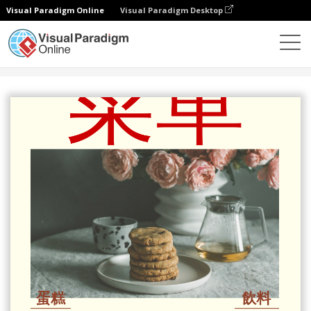
Visual Paradigm Online
Visual Paradigm Desktop
設計
模板
菜單
紅色菜單