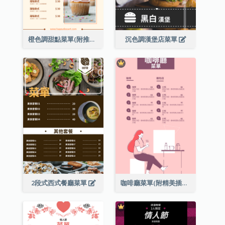
橙色調甜點菜單(附推薦款式圖片)
沉色調漢堡店菜單
2段式西式餐廳菜單
咖啡廳菜單(附精美插圖)