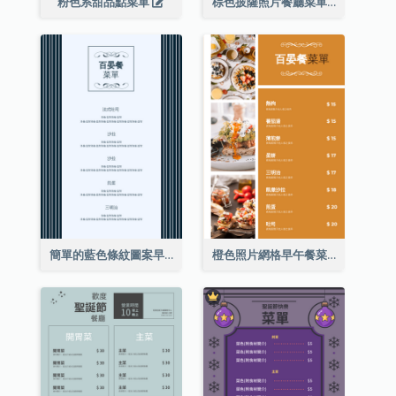
粉色系甜品點菜單
棕色披薩照片餐廳菜單
簡單的藍色條紋圖案早午餐菜單
橙色照片網格早午餐菜單