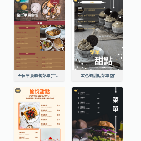
全日早晨套餐菜單(主食及餐飲)
灰色調甜點菜單