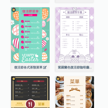
復活節各式茶類菜單
紫羅蘭色復活節咖啡廳菜單