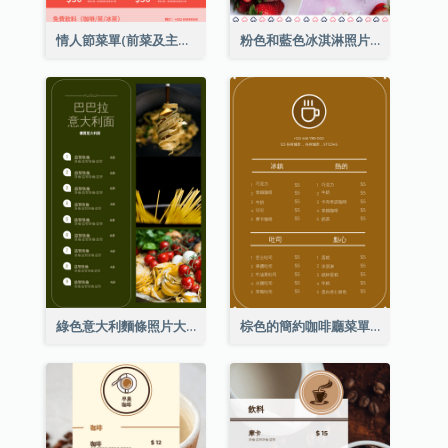
情人節菜單(前菜及主菜)
粉色和藍色冰淇淋照片甜點菜單
綠色意大利麵條照片大餐廳菜單
棕色的簡約咖啡廳菜單