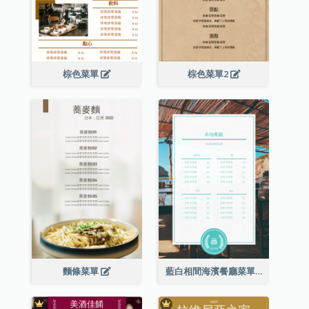
棕色菜單
棕色菜單2
麵條菜單
藍白相間海濱餐廳菜單