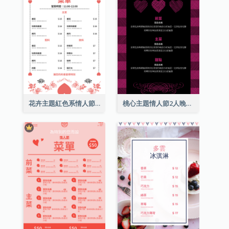
花卉主題紅色系情人節菜單
桃心主題情人節2人晚餐菜單