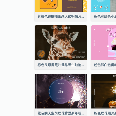
黃褐色遊戲插圖愚人節明信片
棕色長頸鹿照片世界野生動物日明信片
紫色的天空與煙花背景新年明信片