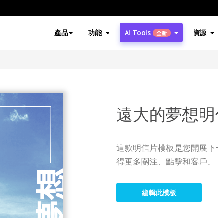
產品
功能
AI Tools
資源
全新
遠大的夢想明
這款明信片模板是您開展下
得更多關注、點擊和客戶。
編輯此模板