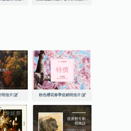
行明信片
粉色櫻花春季促銷明信片