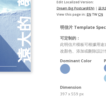
Edit Localized Version:
Dream Big Postcard(EN)
|
远大
View this page in:
EN
TW
CN
明信片 Template Specif
可定制的：
此明信片模板可根據用途
改顏色、添加或刪除設計
Dominant Color
P
Dimension
397 x 559 px