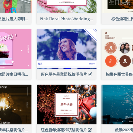
藍色和紅色小丑照片愚人節明信片
Pink Floral Photo Wedding Postcard
棕色煙花生
粉色和白色蛋糕照片生日明信片
藍色單色畢業照祝賀明信片
棕橙色圈世界
棕色煙花照片新年快樂明信片
紅色新年煙花和領結明信片
啟動202