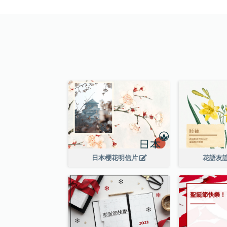
日本櫻花明信片
花語友