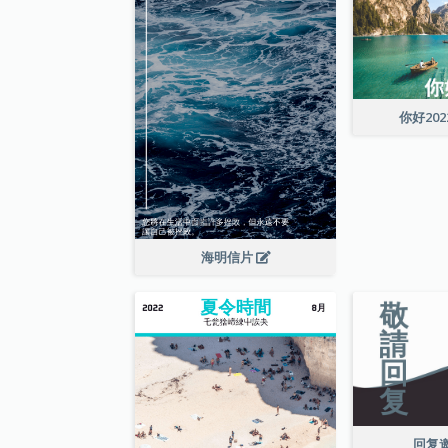
你好20
海明信片
回复