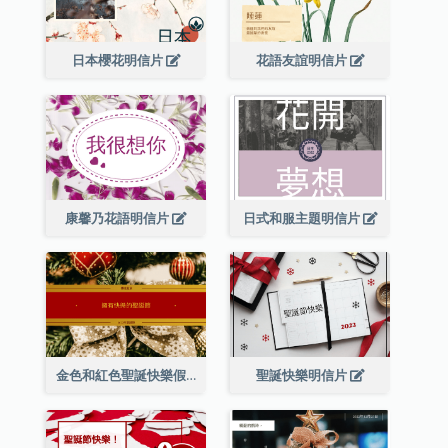
日本櫻花明信片
花語友誼明信片
康馨乃花語明信片
日式和服主題明信片
金色和紅色聖誕快樂假期明信片
聖誕快樂明信片