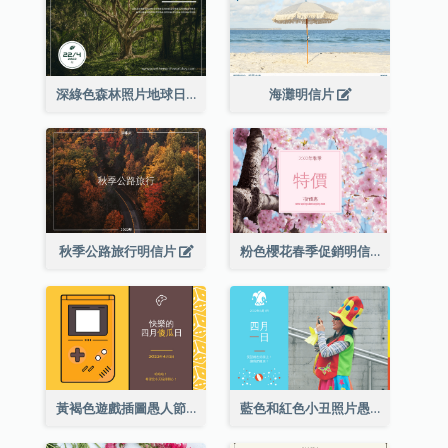
深綠色森林照片地球日明信片
海灘明信片
秋季公路旅行明信片
粉色櫻花春季促銷明信片
黃褐色遊戲插圖愚人節明信片
藍色和紅色小丑照片愚人節明信片