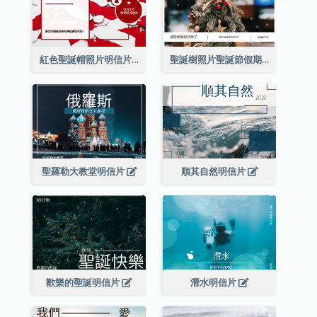
紅色聖誕帽照片明信片
聖誕樹照片聖誕節假期明信片
聖羅勒大教堂明信片
順其自然明信片
歡樂的聖誕明信片
潛水明信片