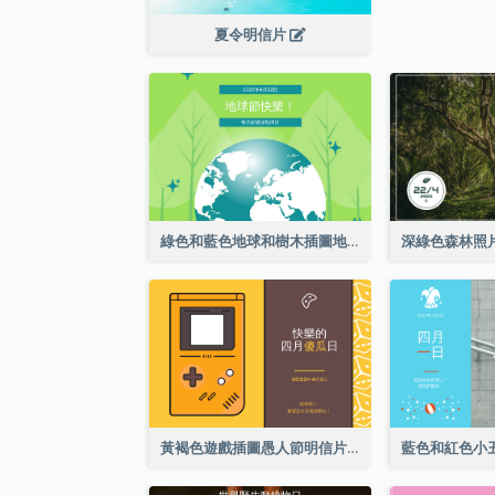
夏令明信片
綠色和藍色地球和樹木插圖地球日明信片
黃褐色遊戲插圖愚人節明信片