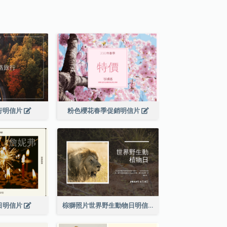
行明信片
粉色櫻花春季促銷明信片
日明信片
棕獅照片世界野生動物日明信片