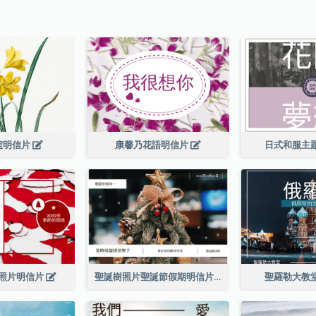
誼明信片
康馨乃花語明信片
日式和服主
照片明信片
聖誕樹照片聖誕節假期明信片
聖羅勒大教