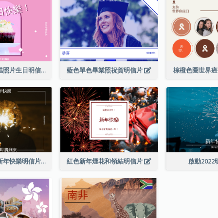
粉色和白色蛋糕照片生日明信片
藍色單色畢業照祝賀明信片
棕橙色圈世界
棕色煙花照片新年快樂明信片
紅色新年煙花和領結明信片
啟動202