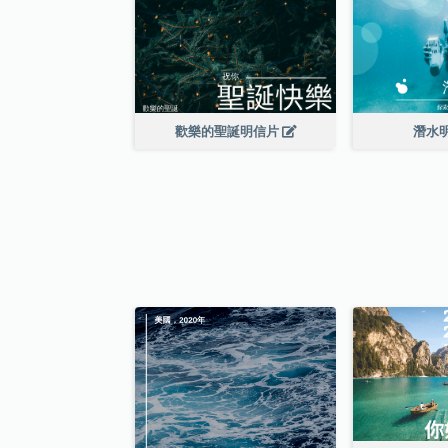
歡樂的聖誕明信片
潛水