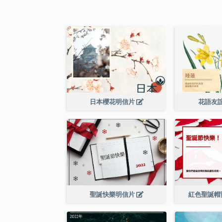
日本櫻花明信片
花語友
聖誕快樂明信片
紅色聖誕帽