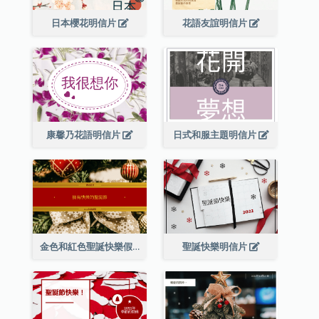
日本櫻花明信片
花語友誼明信片
康馨乃花語明信片
日式和服主題明信片
金色和紅色聖誕快樂假期明信片
聖誕快樂明信片