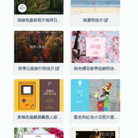
深綠色森林照片地球日明信片
海灘明信片
秋季公路旅行明信片
粉色櫻花春季促銷明信片
黃褐色遊戲插圖愚人節明信片
藍色和紅色小丑照片愚人節明信片