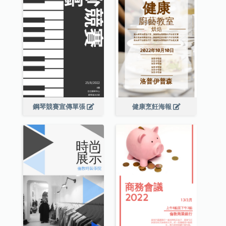
鋼琴競賽宣傳單張
健康烹飪海報