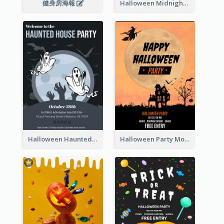
健身房海報
Halloween Midnight Party Poster
Halloween Haunted House Party Poster
Halloween Party Moon Photo Poster