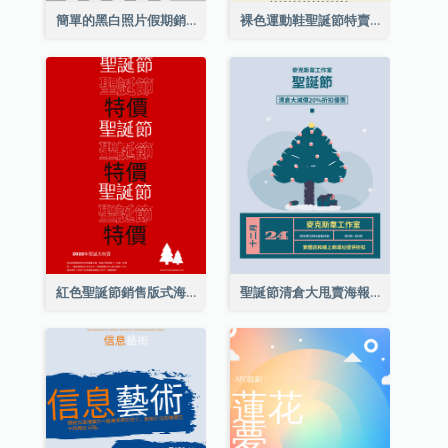
簡單的黑白照片假期銷售海報
裸色運動鞋聖誕節特賣海報
紅色聖誕節銷售版式海報
聖誕節清倉大甩賣海報