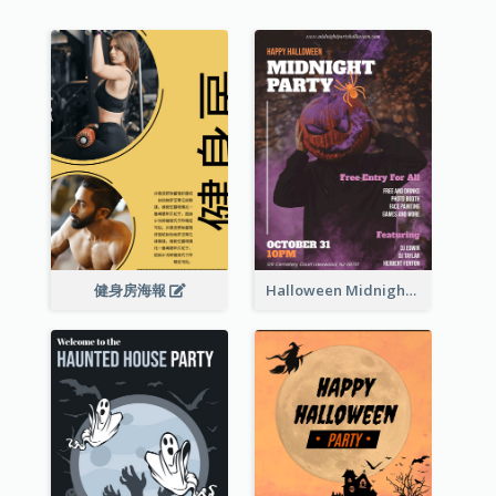
健身房海報
Halloween Midnight Party Poster