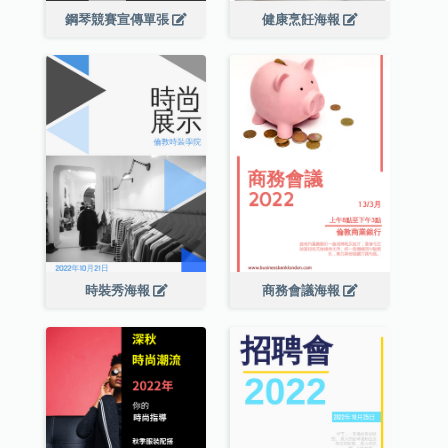
鋼琴競賽宣傳單張
健康烹飪海報
時裝秀海報
商務會議海報