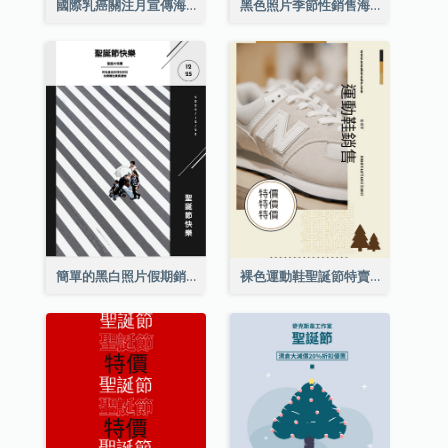
國際乳癌關注月宣傳海報
黑色照片季節性銷售海報
簡單的黑白照片假期銷售海報
裸色運動鞋聖誕節特賣海報