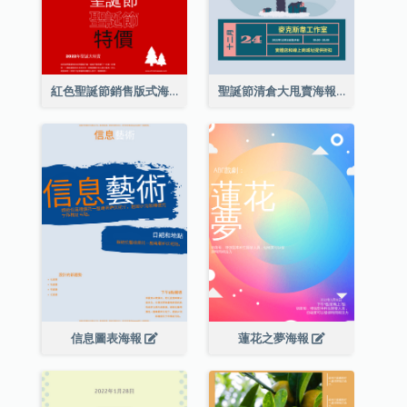
紅色聖誕節銷售版式海報
聖誕節清倉大甩賣海報
信息圖表海報
蓮花之夢海報