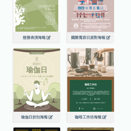
慈善表演海報
國際寬容日派對海報
瑜伽日折扣海報
咖啡工作坊海報