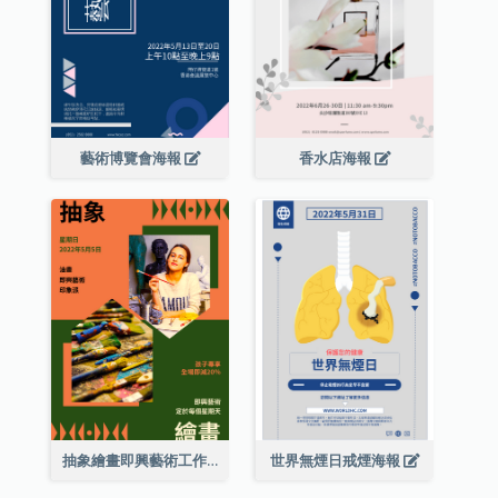
藝術博覽會海報
香水店海報
抽象繪畫即興藝術工作坊海報
世界無煙日戒煙海報