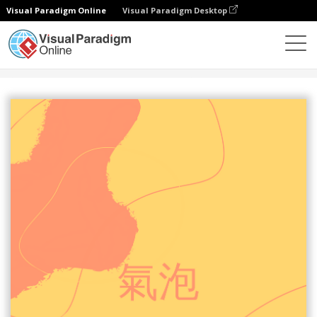
Visual Paradigm Online
Visual Paradigm Desktop
設計
模板
海報
泡泡海報