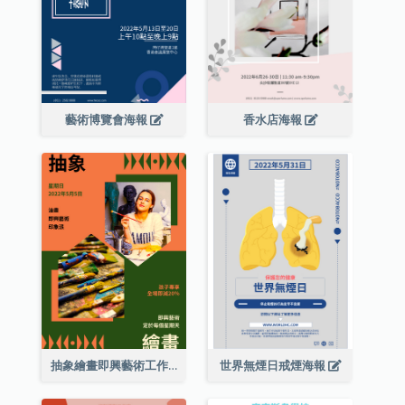
藝術博覽會海報
香水店海報
抽象繪畫即興藝術工作坊海報
世界無煙日戒煙海報