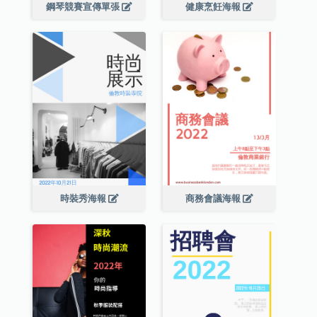
鋼琴競賽宣傳單張
健康烹飪海報
時裝秀海報
商務會議海報