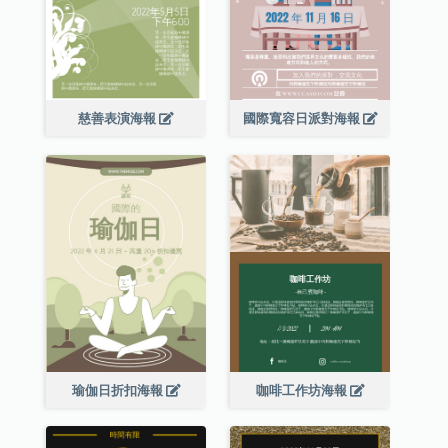
慈善表演海報
國際寬容日派對海報
瑜伽日折扣海報
咖啡工作坊海報