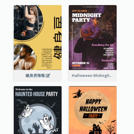
健身房海報
Halloween Midnight Party Poster