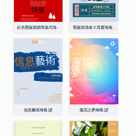
紅色聖誕節銷售版式海報
聖誕節清倉大甩賣海報
信息圖表海報
蓮花之夢海報