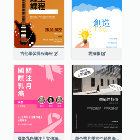
吉他學習課程海報
雲海報
國際乳癌關注月宣傳海報
黑色照片季節性銷售海報