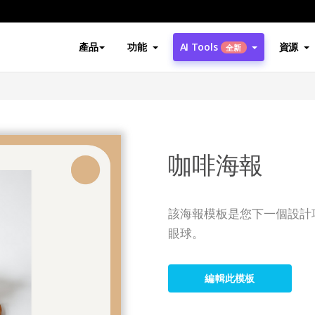
產品
功能
AI Tools
資源
全新
咖啡海報
該海報模板是您下一個設計
眼球。
編輯此模板