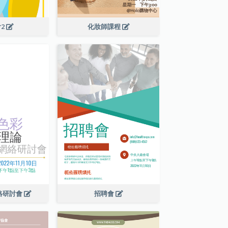
2
化妝師課程
絡研討會
招聘會