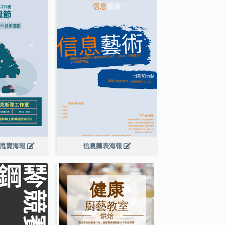
大甩賣海報
信息圖表海報