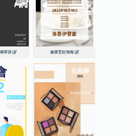
宣傳單張
健康烹飪海報