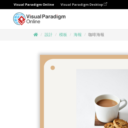
Visual Paradigm Online
Visual Paradigm Desktop
設計
模板
海報
咖啡海報