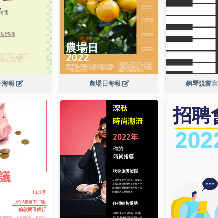
一海報
農場日海報
鋼琴競賽