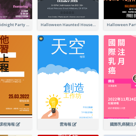
Halloween Midnight Party Poster
Halloween Haunted House Party Poster
課程海報
雲海報
國際乳癌關注