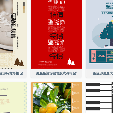
誕節特賣海報
紅色聖誕節銷售版式海報
聖誕節清倉