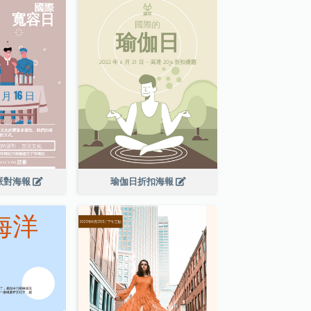
派對海報
瑜伽日折扣海報